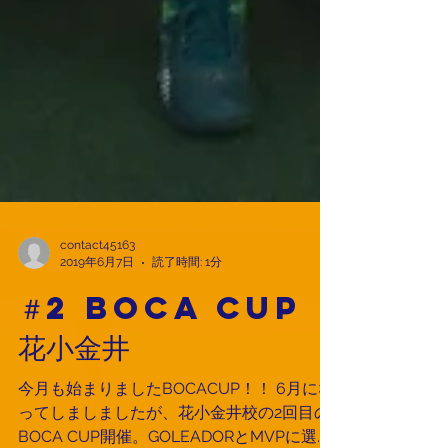
contact45163
2019年6月7日
読了時間: 1分
＃2 BOCA CUP
花小金井
今月も始まりましたBOCACUP！！ 6月にな
ってしましましたが、花小金井校の2回目の