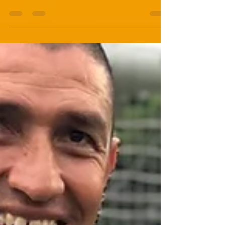
BOCA CUP開催。GOLEADORとMVPに選ば
れた選手、おめでとうございます！！ この
日の花小金井校PRIMERA U10、U12 の
MVP、GOLEADORは以下の通り： 花小金井
校...