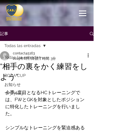
記事
Todas las entradas
contact45163
Todas las entradas
2019年6月7日
読了時間: 3分
“相手の裏をかく練習をし
HC
よう”
BOCA CUP
お知らせ
今季4度目となるHCトレーニングで
マラドーナ
は、FWとGKを対象としたポジション
に特化したトレーニングを行いまし
た。
シンプルなトレーニングを緊迫感ある