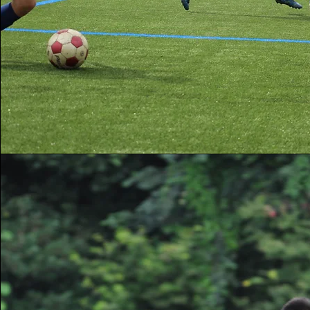
アル
デミア
01