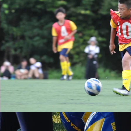
実践的なスキルの向上
試合のような環境でのトレーニング
実
を通じて、実戦で役立つスキルを磨く
ぶ
アルゼンチン流の練習方法を体験
フ
し、技術力を向上
で