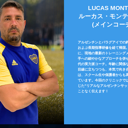
LUCAS MONT
​ルーカス・モン
​(メインコー
アルゼンチンとパラグアイでの約
およぶ長期指導研修を経て帰国
に、現地の最新のトレーニング
手への細やかなアプローチを併
代の実力派コーチ。年齢に関係
目線に立ちつつも、本気で向き
は、スクール生や保護者からも
ています。今回のクリニックで
じた“リアルなアルゼンチンサッ
ことなく伝えます！