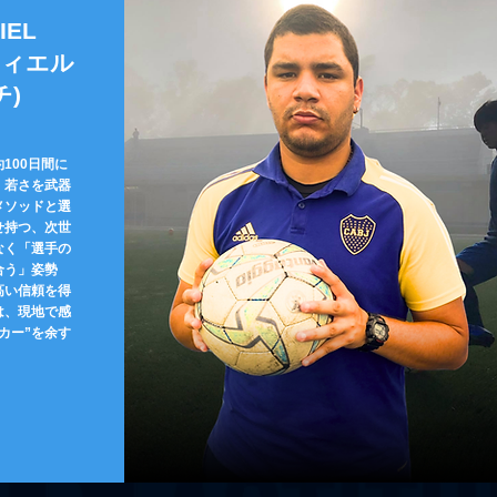
IEL
ティエル
チ)
100日間に
。若さを武器
メソッドと選
せ持つ、次世
なく「選手の
合う」姿勢
高い信頼を得
は、現地で感
カー”を余す