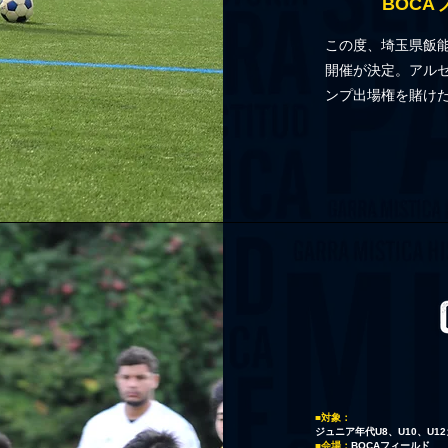
​BOC
​この度、埼玉県飯
開催が決定。アル
ンプ出場権を賭け
BOCAクリニックの特徴
ゼンチンのプロ指導者資格とプロフィジカルコーチの資格を
ン・マンクーコーチがアルゼンチン流の実践的スキルを指
02
03
■対象：
ジュニア年代U8、U10、U1
■会場：
BOCAフィールド