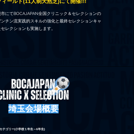
Aフィールド(11人制天然芝)にて開催!!!
能市にてBOCAJAPAN全国クリニック＆セレクションの
ゼンチン流実践的スキルの強化と最終セレクションキャ
たセレクションも実施します。
併せ持つ
埼玉会場概要
導します。
04
2カテゴリー(小学校１年生～6年生)