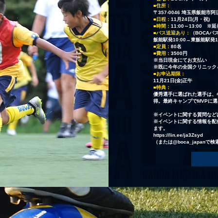
■住所​：
〒357-0046 埼玉県飯能市
■日程：
11月24日(月・祝)
■時間：
11:00～13:00 
■バス送迎あり：
（BOCAバ
フィジカルの強化
メンタルの強化
飯能駅発10:00→東飯能駅発10
■定員：
80名
■費用：
3500円
践的なシチュエーションで有利に運
メンタルの強化とハングリー精神を
​※当日現金にてお支払い
ための新しい体の使い方を学ぶ
え、プラスαの力を引き出す
※既に今年の全国クリニック
ィジカルコーチによる専門的な指導
精神力を高め、試合での集中力や持
■お申込期限：
11月21日(金)正午
、体力と運動能力を向上
力を向上
■特典：
優秀選手に選ばれた選手は、冬
得。最終キャンプでMVPに
​※イベントに関する質問など
※イベントに関する情報を配
ます。
https://lin.ee/ja3Zsyd
（または@boca_japanで検