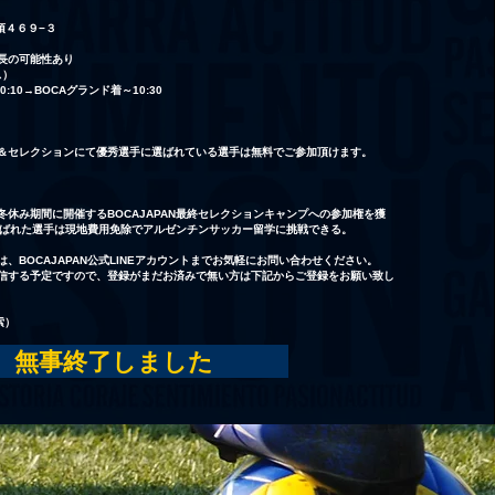
阿須４６９−３
※延長の可能性あり
ス）
​世界への挑戦
:10→BOCAグランド着～10:30
鍛
クリニックで優秀選手に選ばれる
と、最終セレクションに進出する権
＆セレクションにて優秀選手に選ばれている選手は無料でご参加頂けます。
続
利を獲得
最終セレクションでMVPに選ばれ
ると、アルゼンチンへの短期サッカ
休み期間に開催するBOCAJAPAN最終セレクションキャンプへの参加権を獲
選ばれた選手は現地費用免除でアルゼンチンサッカー留学に挑戦できる。
ー留学のチャンス
は、BOCAJAPAN公式LINEアカウントまでお気軽にお問い合わせください。
信する予定ですので、登録がまだお済みで無い方は下記からご登録をお願い致し
索）
無事終了しました