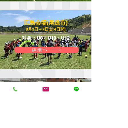
広島会場(尾道市)
​8月3日～7日(計4日間)
​対象：U8・U10・U12
詳細へ
東京会場(日野市)
​8月22日～25日(計4日間)
​対象：U10・U12
詳細へ