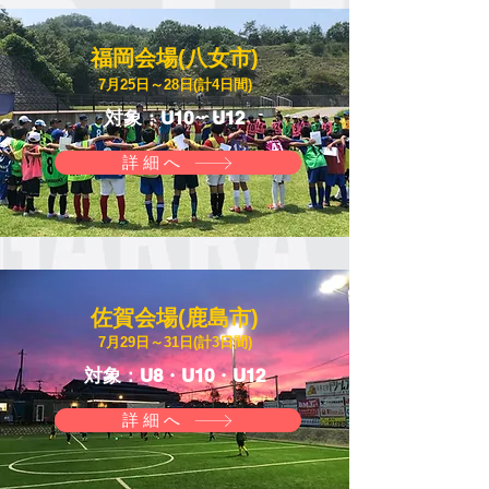
福岡会場(八女市)
​​7月25日～28日(計4日間)
​対象：U10・U12
詳細へ
佐賀会場(鹿島市)
​7月29日～31日(計3日間)
​対象：U8・U10・U12
詳細へ