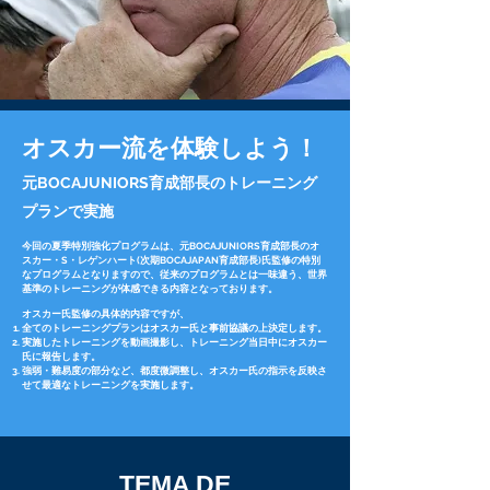
​オスカー流を体験しよう！
元BOCAJUNIORS育成部長のトレーニング
プランで実施
今回の夏季特別強化プログラムは、元BOCAJUNIORS育成部長のオ
スカー・S・レゲンハート(次期BOCAJAPAN育成部長)氏監修の特別
なプログラムとなりますので、従来のプログラムとは一味違う、世界
基準のトレーニングが体感できる内容となっております。
オスカー氏監修の具体的内容ですが、
全てのトレーニングプランはオスカー氏と事前協議の上決定します。
実施したトレーニングを動画撮影し、トレーニング当日中にオスカー
氏に報告します。
強弱・難易度の部分など、都度微調整し、オスカー氏の指示を反映さ
せて最適なトレーニングを実施します。
​TEMA DE