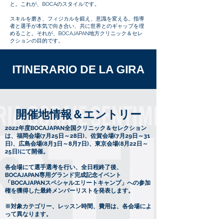
と。これが、BOCAのスタイルです。
スキルを磨き、フィジカルを鍛え、意識を変える。指導
者と選手が本気で向き合い、共に世界とのギャップを埋
めること。それが、BOCAJAPAN地方クリニック＆セレ
クションの目的です。
​ITINERARIO DE LA GIRA
​開催地情報＆エントリー
2022年度BOCAJAPAN全国クリニック＆セレクション
は、福岡会場(7月25日～28日)、佐賀会場(7月29日～31
日)、広島会場(8月3日～8月7日)、東京会場(8月22日～
25日)にて開催。
各会場にて選手選考を行い、全日程終了後、
BOCAJAPAN専用グランド完成記念イベント
「BOCAJAPANスペシャルエリートキャンプ」への参加
権を獲得した最終メンバーリストを発表します。
※対象カテゴリー、レッスン時間、費用は、各会場によ
って異なります。