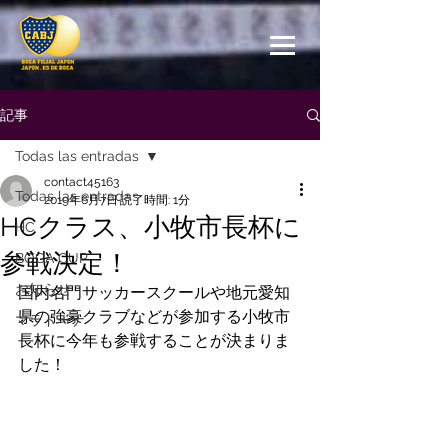
記事
Todas las entradas
contact45163
Todas las entradas
2019年6月7日
読了時間: 1分
HCクラス、小牧市長杯に
HC
参戦決定！
BOCA CUP
お知らせ
国内名門サッカースクールや地元愛知
県の強豪クラブなどが参加する小牧市
マラドーナ
長杯に今年も参戦することが決まりま
した！