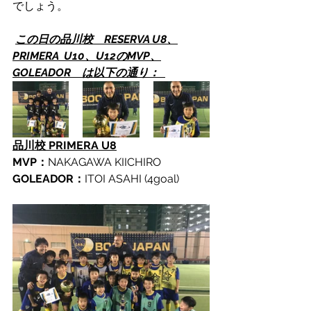
でしょう。
この日の品川校　RESERVA U8、
PRIMERA  U10、U12のMVP、
GOLEADOR　は以下の通り：  
品川校 PRIMERA U8
MVP：
NAKAGAWA KIICHIRO
GOLEADOR：
ITOI ASAHI (4goal)