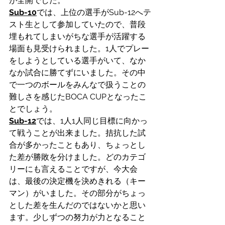
が全開でした。
Sub-10
では、上位の選手がSub-12へテ
スト生として参加していたので、普段
埋もれてしまいがちな選手が活躍する
場面も見受けられました。1人でプレー
をしようとしている選手がいて、なか
なか試合に勝てずにいました。その中
で一つのボールをみんなで扱うことの
難しさを感じたBOCA CUPとなったこ
とでしょう。
Sub-12
では、1人1人同じ目標に向かっ
て戦うことが出来ました。拮抗した試
合が多かったこともあり、ちょっとし
た差が勝敗を分けました。どのカテゴ
リーにも言えることですが、今大会
は、最後の決定機を決めきれる（キー
マン）がいました。その部分がちょっ
とした差を生んだのではないかと思い
ます。少しずつの努力が力となること