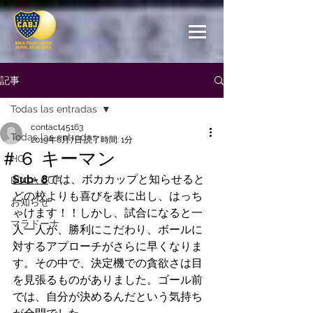
記事
Todas las entradas
contact45163
Todas las entradas
2019年6月7日
読了時間: 1分
＃６ キーマン
HC
Sub- 8
では、ボカカップと知らせると
BOCA CUP
どの校よりも喜びを表に出し、はっち
お知らせ
ゃけます！！しかし、試合になると一
マラドーナ
人一人が、勝利にこだわり、ボールに
対するアプローチがさらに早くなりま
す。その中で、決定機での貪欲さは目
を見張るものがありました。ゴール前
では、自分が決めるんだという気持ち