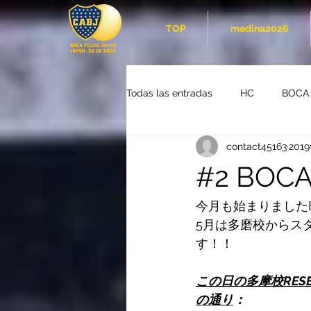
TOP
medina2026
Todas las entradas
HC
BOCA
contact45163
201
#2 BO
今月も始まりましたB
5月は多磨校からスタ
す！！
この日の多摩校RESERV
の通り
：