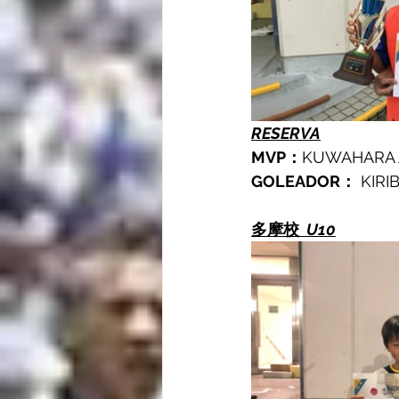
RESERVA
MVP：
KUWAHARA
GOLEADOR：
 KIR
多摩校 
 U10