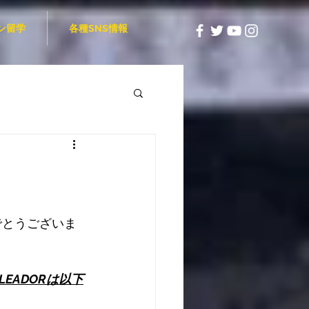
ン留学
各種SNS情報
でとうございま
OLEADORは以下