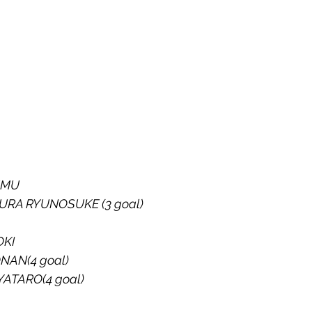
UMU 
RA RYUNOSUKE (3 goal)
OKI
ONAN(4 goal)
YATARO(4 goal)