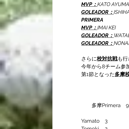
MVP：
KATO AYUMA
GOLEADOR：
ISHIH
PRIMERA
MVP：
IMAI KEI
GOLEADOR：
WATAB
GOLEADOR：
NONAK
さらに
校対抗戦
も行
今年から8チーム参
第1節となった
多摩校P
　　　　　　　　　
　　　　　　　　　
　　多摩Primera
Yamato　3
Tomoki    2