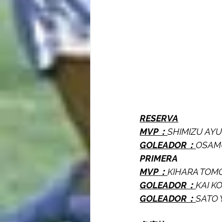
RESERVA
MVP：
SHIMIZU AY
GOLEADOR：
OSAMU
PRIMERA
MVP：
KIHARA TOM
GOLEADOR：
KAI K
GOLEADOR：
SATO 