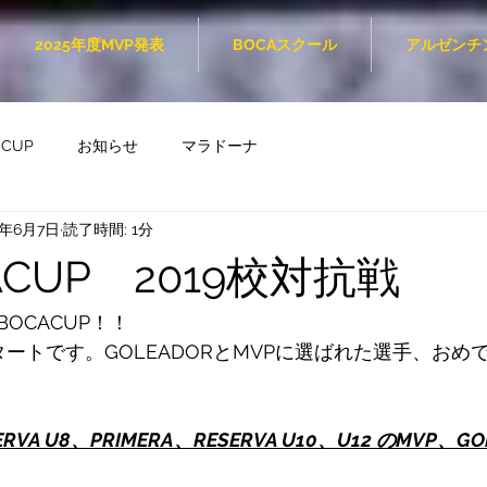
2025年度MVP発表
BOCAスクール
アルゼンチ
 CUP
お知らせ
マラドーナ
9年6月7日
読了時間: 1分
CACUP 2019校対抗戦
OCACUP！！
ートです。GOLEADORとMVPに選ばれた選手、おめ
A U8、PRIMERA、RESERVA U10、U12 のMVP、G