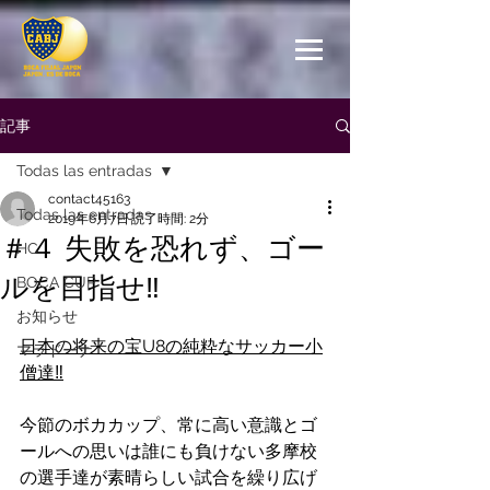
記事
Todas las entradas
contact45163
Todas las entradas
2019年6月7日
読了時間: 2分
＃４ 失敗を恐れず、ゴー
HC
ルを目指せ‼︎
BOCA CUP
お知らせ
日本の将来の宝U8の純粋なサッカー小
マラドーナ
僧達‼︎
今節のボカカップ、常に高い意識とゴ
ールへの思いは誰にも負けない多摩校
の選手達が素晴らしい試合を繰り広げ