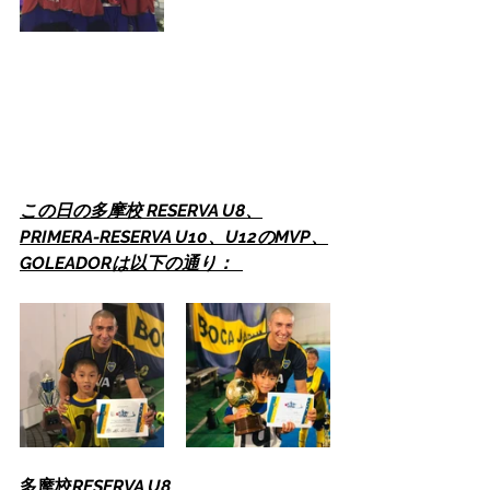
この日の多摩校 RESERVA U8、
PRIMERA-RESERVA U10、U12のMVP、
GOLEADORは以下の通り：  
多摩校
RESERVA U8