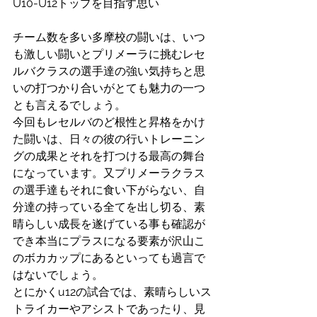
U10-U12トップを目指す思い
チーム数を多い多摩校の闘いは、いつ
も激しい闘いとプリメーラに挑むレセ
ルバクラスの選手達の強い気持ちと思
いの打つかり合いがとても魅力の一つ
とも言えるでしょう。
今回もレセルバのど根性と昇格をかけ
た闘いは、日々の彼の行いトレーニン
グの成果とそれを打つける最高の舞台
になっています。又プリメーラクラス
の選手達もそれに食い下がらない、自
分達の持っている全てを出し切る、素
晴らしい成長を遂げている事も確認が
でき本当にプラスになる要素が沢山こ
のボカカップにあるといっても過言で
はないでしょう。
とにかくu12の試合では、素晴らしいス
トライカーやアシストであったり、見