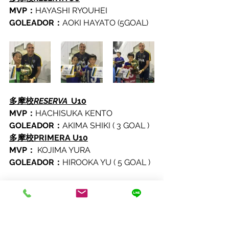
MVP：
HAYASHI RYOUHEI
GOLEADOR：
AOKI HAYATO (5GOAL)
多摩校
RESERVA 
 U10
MVP：
HACHISUKA KENTO
GOLEADOR：
AKIMA SHIKI ( 3 GOAL )
多摩校PRIMERA U10
MVP：
 KOJIMA YURA
GOLEADOR：
HIROOKA YU ( 5 GOAL )